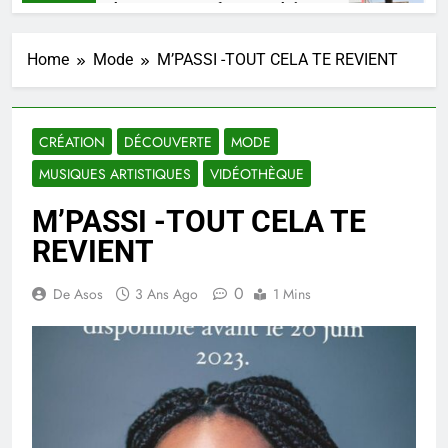
HAARKO, un talent, une pensée congolaise.
M
Semaines Ago
4 
Home
Mode
M’PASSI -TOUT CELA TE REVIENT
CRÉATION
DÉCOUVERTE
MODE
MUSIQUES ARTISTIQUES
VIDÉOTHÈQUE
M’PASSI -TOUT CELA TE
REVIENT
0
De Asos
3 Ans Ago
1 Mins