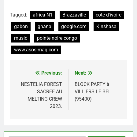
Tagged:
africa N1
Brazzaville
cote d'ivoire
gabon
ghana
google.com
Kinshasa
music
pointe noire congo
www.asos-mag.com
Previous:
Next:
Navigation
de
NESTELIA FOREST
BLOCK PARTY à
SACREE AU
VILLIERS LE BEL
l’article
MELTING CREW
(95400)
2023.