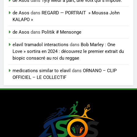
de Asos
dans
Tyty Meuf à part, une voix qui s’impose.
de Asos
dans
REGARD — PORTRAIT » Moussa John
KALAPO »
de Asos
dans
Politik # Mensonge
elavil tramadol interactions
dans
Bob Marley : One
Love » sortira en 2024 : découvrez le premier extrait du
biopic consacré au roi du reggae
medications similar to elavil
dans
ORNANO – CLIP
OFFICIEL – LE COLLECTIF