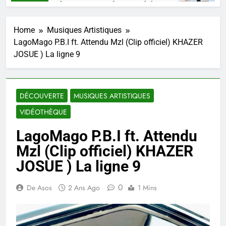
HAARKO, un talent, une pensée congolaise.
Mi
Semaines Ago
4 
Home
Musiques Artistiques
LagoMago P.B.I ft. Attendu Mzl (Clip officiel) KHAZER
JOSUE ) La ligne 9
DÉCOUVERTE
MUSIQUES ARTISTIQUES
VIDÉOTHÈQUE
LagoMago P.B.I ft. Attendu
Mzl (Clip officiel) KHAZER
JOSUE ) La ligne 9
0
De Asos
2 Ans Ago
1 Mins