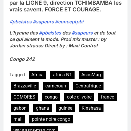
par la LIGNE 9, direction TCHIMBAMBA les
vrais savent. FORCE ET COURAGE.
#pbeistes
#sapeurs
#conceptpbi
L’hymne des
#pbeistes
des
#sapeurs
et de tout
ce qui aiment la mode. Prod mix master : by
Jordan strauss Direct by : Maxi Control
Congo 242
Tagged:
Africa
africa N1
AsosMag
Brazzaville
cameroun
Centrafrique
COMORES
congo
cote d'ivoire
france
gabon
ghana
guinée
Kinshasa
mali
pointe noire congo
www.asos-mag.com