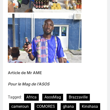
Article de Mr AME
Pour le Mag de l’ASOS
Tagged:
Africa
AsosMag
Brazzaville
cameroun
COMORES
ghana
Kinshasa