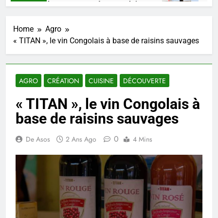
KO, un talent, une pensée congolaise.
Mikat
ines Ago
3 Sema
Home
Agro
« TITAN », le vin Congolais à base de raisins sauvages
AGRO
CRÉATION
CUISINE
DÉCOUVERTE
« TITAN », le vin Congolais à
base de raisins sauvages
0
De Asos
2 Ans Ago
4 Mins