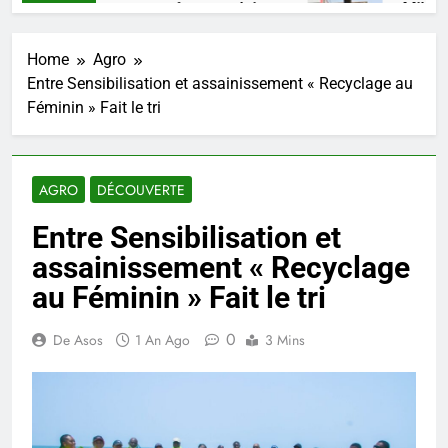
 un talent, une pensée congolaise.
Mikate + 
 Ago
4 Semaines
Home
Agro
Entre Sensibilisation et assainissement « Recyclage au
Féminin » Fait le tri
AGRO
DÉCOUVERTE
Entre Sensibilisation et
assainissement « Recyclage
au Féminin » Fait le tri
0
De Asos
1 An Ago
3 Mins