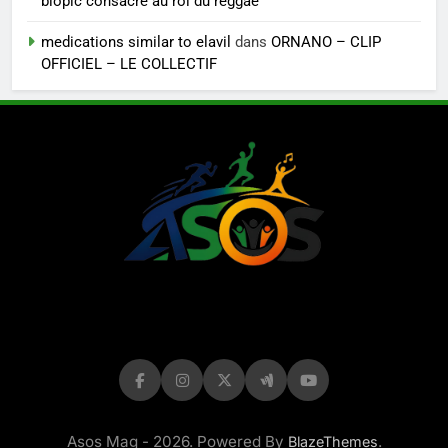
biopic consacré au roi du reggae
medications similar to elavil
dans
ORNANO – CLIP
OFFICIEL – LE COLLECTIF
LE MAG DE
ASOS
Asos Mag - 2026. Powered By
.
BlazeThemes