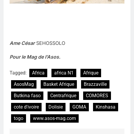
Ame César
SEHOSSOLO
Pour le Mag de l’Asos.
Tagged:
Africa
africa N1
Afrique
AsosMag
Basket Afrique
Brazzaville
Butkina faso
Centrafrique
COMORES
cote d'ivoire
Dolisie
GOMA
Kinshasa
togo
www.asos-mag.com