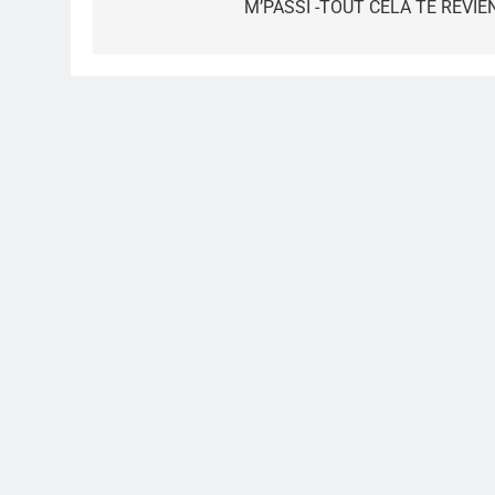
de
M’PASSI -TOUT CELA TE REVIE
l’article