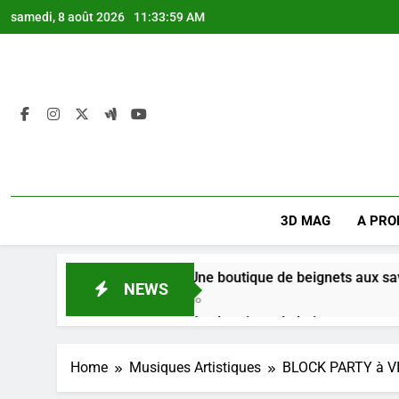
Skip
samedi, 8 août 2026
11:34:00 AM
to
content
3D MAG
A PRO
Mikate + : Une boutique de beignets aux saveurs du Co
NEWS
4 Semaines Ago
Mikate + : Une boutique de beignets aux saveurs du Co
4 Semaines Ago
Home
Musiques Artistiques
BLOCK PARTY à VI