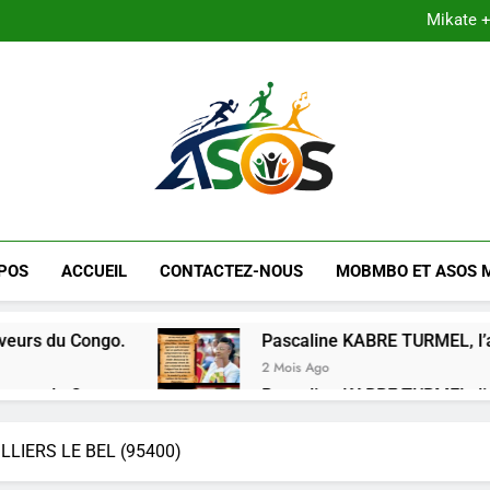
Mikate +
Shekinah Nanour Tchilendo : « Le
Pascaline KABRE TURMEL, l’a
Mikate +
Shekinah Nanour Tchilendo : « Le
Pascaline KABRE TURMEL, l’a
LE MAG DE AS
Site Culturel Africain
POS
ACCUEIL
CONTACTEZ-NOUS
MOBMBO ET ASOS 
ngo.
Pascaline KABRE TURMEL, l’architecte der
2 Mois Ago
ngo.
Pascaline KABRE TURMEL, l’architecte der
2 Mois Ago
LLIERS LE BEL (95400)