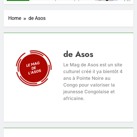
n talent, une pensée congolaise.
Mikate + :
go
3 Semaines A
Home
de Asos
de Asos
Le Mag de Asos est un site
culturel créé il ya bientôt 4
ans à Pointe Noire au
Congo pour valoriser la
jeunesse Congolaise et
africaine.