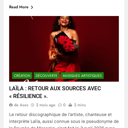
Read More
CRÉATION
DÉCOUVERTE
MUSIQUES ARTISTIQUES
LAÏLA : RETOUR AUX SOURCES AVEC
« RÉSILIENCE ».
de Asos
2 mois ago
0
2 mins
Le retour discographique de l’artiste, chanteuse et
interprète Laïla, aussi connue sous le pseudonyme de