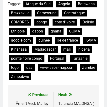
Tagged:
Afrique du Sud
Angola
Botswana
Brazzaville
Cameroune
Centrafrique
COMORES
congo
cote d'ivoire
Dolisie
Ethiopie
gabon
ghana
GOMA
google.com
guinée
Ile de france
KAMA
Kinshasa
Madagascar
mali
nigeria
pointe noire congo
Portugal
Tanzanie
togo
usa
www.asos-mag.com
Zambie
Zimbabwe
Previous:
Next:
Navigation
de
Âme ft Veck Marley
Talancia MALONGA (