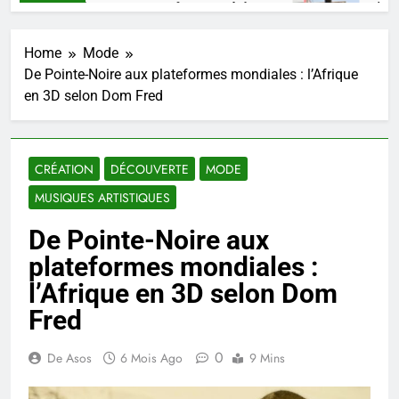
 un talent, une pensée congolaise.
Mikate + 
 Ago
4 Semaines
Home
Mode
De Pointe-Noire aux plateformes mondiales : l’Afrique
en 3D selon Dom Fred
CRÉATION
DÉCOUVERTE
MODE
MUSIQUES ARTISTIQUES
De Pointe-Noire aux
plateformes mondiales :
l’Afrique en 3D selon Dom
Fred
0
De Asos
6 Mois Ago
9 Mins