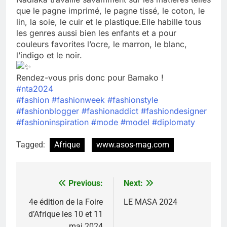
que le pagne imprimé, le pagne tissé, le coton, le
lin, la soie, le cuir et le plastique.Elle habille tous
les genres aussi bien les enfants et a pour
couleurs favorites l’ocre, le marron, le blanc,
l’indigo et le noir.
Rendez-vous pris donc pour Bamako !
#nta2024
#fashion
#fashionweek
#fashionstyle
#fashionblogger
#fashionaddict
#fashiondesigner
#fashioninspiration
#mode
#model
#diplomaty
Tagged:
Afrique
www.asos-mag.com
Previous:
Next:
Navigation
de
4e édition de la Foire
LE MASA 2024
d’Afrique les 10 et 11
l’article
mai 2024