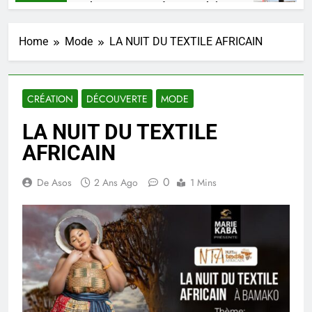
SHAARKO, un talent, une pensée congolaise.
3 Semaines Ago
Home
Mode
LA NUIT DU TEXTILE AFRICAIN
CRÉATION
DÉCOUVERTE
MODE
LA NUIT DU TEXTILE
AFRICAIN
0
De Asos
2 Ans Ago
1 Mins