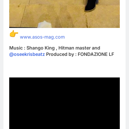
www.asos-mag.com
Music : Shango King , Hitman master and
‪@oseekrisbeatz‬
Produced by : FONDAZIONE LF