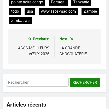
pointe noire congo
Portugal
Tanzanie
togo
usa
www.asos-mag.com
Zambie
Zimbabwe
Previous:
Next:
Navigation
de
ASOS-MEILLEURS
LA GRANDE
VŒUX 2026
CHOCOLATERIE
l’article
Rechercher :
Articles récents