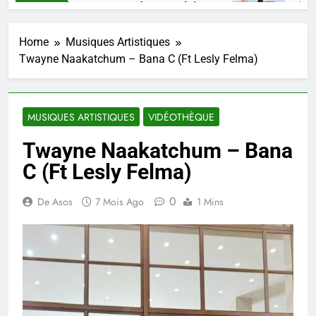
O, un talent, une pensée congolaise.
Mikate
nes Ago
4 Semai
Home
Musiques Artistiques
Twayne Naakatchum – Bana C (Ft Lesly Felma)
MUSIQUES ARTISTIQUES
VIDÉOTHÈQUE
Twayne Naakatchum – Bana
C (Ft Lesly Felma)
0
De Asos
7 Mois Ago
1 Mins