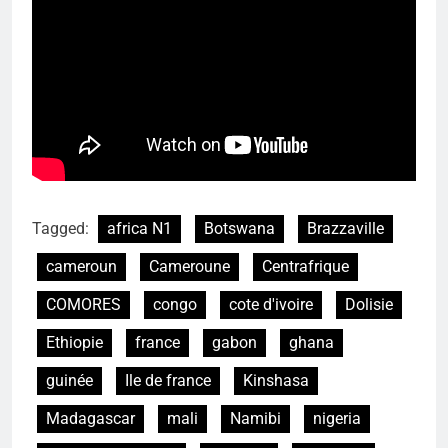
Tagged:
africa N1
Botswana
Brazzaville
cameroun
Cameroune
Centrafrique
COMORES
congo
cote d'ivoire
Dolisie
Ethiopie
france
gabon
ghana
guinée
Ile de france
Kinshasa
Madagascar
mali
Namibi
nigeria