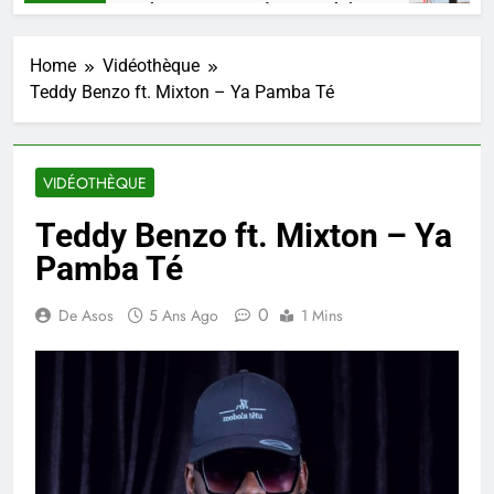
SHAARKO, un talent, une pensée congolaise.
3 Semaines Ago
Home
Vidéothèque
Teddy Benzo ft. Mixton – Ya Pamba Té
VIDÉOTHÈQUE
Teddy Benzo ft. Mixton – Ya
Pamba Té
0
De Asos
5 Ans Ago
1 Mins