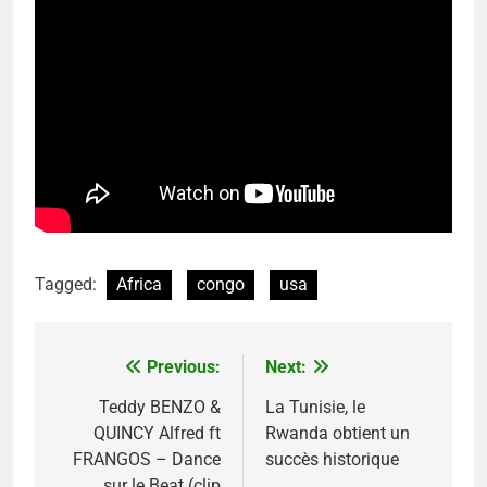
Tagged:
Africa
congo
usa
Previous:
Next:
Navigation
de
Teddy BENZO &
La Tunisie, le
QUINCY Alfred ft
Rwanda obtient un
l’article
FRANGOS – Dance
succès historique
sur le Beat (clip