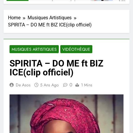
, un talent, une pensée congolaise.
Mikate +
s Ago
4 Semaine
Home
Musiques Artistiques
SPIRITA – DO ME ft BIZ ICE(clip officiel)
MUSIQUES ARTISTIQUES
VIDÉOTHÈQUE
SPIRITA – DO ME ft BIZ
ICE(clip officiel)
0
De Asos
5 Ans Ago
1 Mins