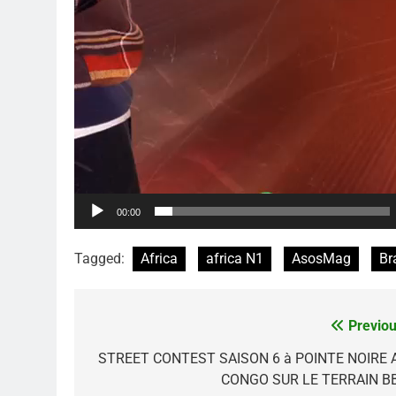
00:00
Tagged:
Africa
africa N1
AsosMag
Br
Previou
Navigation
de
STREET CONTEST SAISON 6 à POINTE NOIRE 
CONGO SUR LE TERRAIN B
l’article