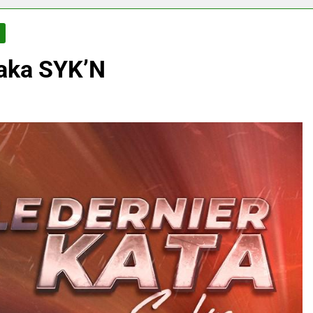
E
 aka SYK’N