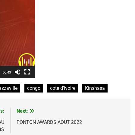
00:43
azzaville
congo
cote d'ivoire
Kinshasa
s:
Next:
AU
PONTON AWARDS AOUT 2022
BS