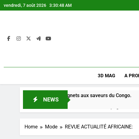
Skip
vendredi, 7 août 2026
3:30:49 AM
to
content
3D MAG
A PRO
e beignets aux saveurs du Congo.
Pascaline KA
NEWS
2 Mois Ago
e beignets aux saveurs du Congo.
Pascaline KA
2 Mois Ago
Home
Mode
REVUE ACTUALITÉ AFRICAINE: