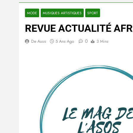
MODE
MUSIQUES ARTISTIQUES
SPORT
REVUE ACTUALITÉ AFR
0
De Asos
5 Ans Ago
3 Mins