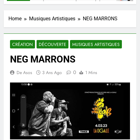
SHAARKO, un talent, une pensée congolaise.
2 Semaines Ago
Home
Musiques Artistiques
NEG MARRONS
CRÉATION
DÉCOUVERTE
MUSIQUES ARTISTIQUES
NEG MARRONS
0
De Asos
3 Ans Ago
1 Mins