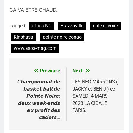
CA VA ETRE CHAUD.
Tagged:
africa N1
Brazzaville
cote d'ivoire
Kinshasa
pointe noire congo
www.asos-mag.com
Previous:
Next:
Navigation
de
𝘾𝙝𝙖𝙢𝙥𝙞𝙤𝙣𝙣𝙖𝙩 𝙙𝙚
LES NEG MARRONS (
𝙗𝙖𝙨𝙠𝙚𝙩-𝙗𝙖𝙡𝙡 𝙙𝙚
JACKY et BEN-J ) ce
l’article
𝙋𝙤𝙞𝙣𝙩𝙚-𝙉𝙤𝙞𝙧𝙚:
SAMEDI 4 MARS
𝙙𝙚𝙪𝙭 𝙬𝙚𝙚𝙠-𝙚𝙣𝙙𝙨
2023 LA CIGALE
𝙖𝙪 𝙥𝙧𝙤𝙛𝙞𝙩 𝙙𝙚𝙨
PARIS.
𝙘𝙖𝙙𝙤𝙧𝙨…