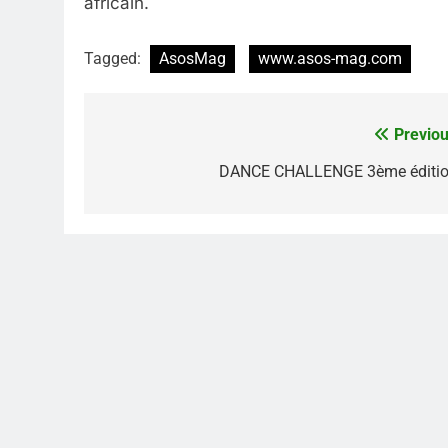
africain.
Tagged:
AsosMag
www.asos-mag.com
Previou
Navigation
de
DANCE CHALLENGE 3ème éditio
l’article