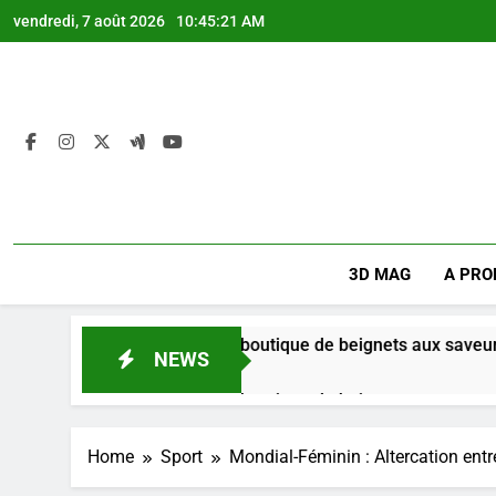
Skip
vendredi, 7 août 2026
10:45:22 AM
to
content
3D MAG
A PRO
Mikate + : Une boutique de beignets aux saveurs du Congo
NEWS
4 Semaines Ago
Mikate + : Une boutique de beignets aux saveurs du Congo
4 Semaines Ago
Home
Sport
Mondial-Féminin : Altercation ent