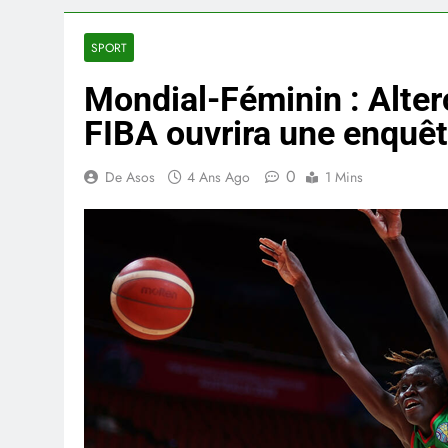
SPORT
Mondial-Féminin : Alter
FIBA ouvrira une enquê
0
De Asos
4 Ans Ago
1 Mins