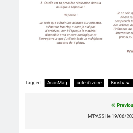
Tagged:
AsosMag
cote d'ivoire
Kinshasa
Previou
Navigation
de
M’PASSI le 19/06/20
l’article