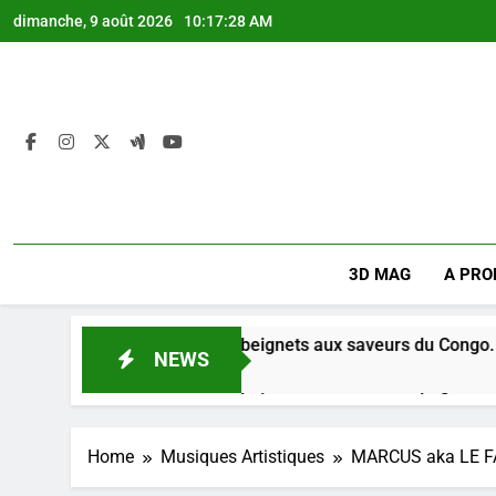
Skip
dimanche, 9 août 2026
10:17:29 AM
to
content
3D MAG
A PRO
Une boutique de beignets aux saveurs du Congo.
NEWS
o
Une boutique de beignets aux saveurs du Congo.
o
Home
Musiques Artistiques
MARCUS aka LE 