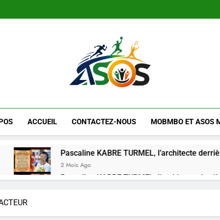
Mikate +
Shekinah Nanour Tchilendo : « Le
Mikate +
Shekinah Nanour Tchilendo : « Le
LE MAG DE AS
Site Culturel Africain
POS
ACCUEIL
CONTACTEZ-NOUS
MOBMBO ET ASOS 
Pascaline KABRE TURMEL, l’architecte derrière le Carrousel 
2 Mois Ago
Pascaline KABRE TURMEL, l’architecte derrière le Carrousel 
2 Mois Ago
FACTEUR