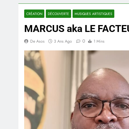
CRÉATION
DÉCOUVERTE
MUSIQUES ARTISTIQUES
MARCUS aka LE FACTE
0
De Asos
3 Ans Ago
1 Mins