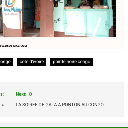
congo
cote d'ivoire
pointe noire congo
s:
Next:
 »
LA SOIREE DE GALA A PONTON AU CONGO.