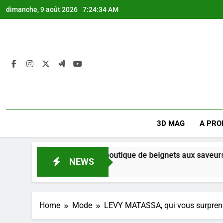
Skip
dimanche, 9 août 2026
7:24:35 AM
to
content
3D MAG
A PRO
Mikate + : Une boutique de beignets aux saveurs du Congo.
NEWS
4 Semaines Ago
Mikate + : Une boutique de beignets aux saveurs du Congo.
4 Semaines Ago
Home
Mode
LEVY MATASSA, qui vous surprend