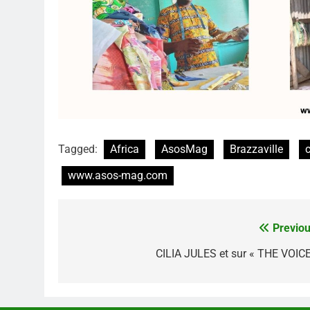
Tagged:
Africa
AsosMag
Brazzaville
www.asos-mag.com
Previou
Navigation
de
CILIA JULES et sur « THE VOICE
l’article