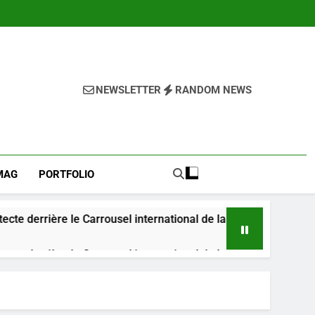
NEWSLETTER
RANDOM NEWS
OS
MAG
PORTFOLIO
 le Carrousel international de la mode raconte son histoire s
 le Carrousel international de la mode raconte son histoire s