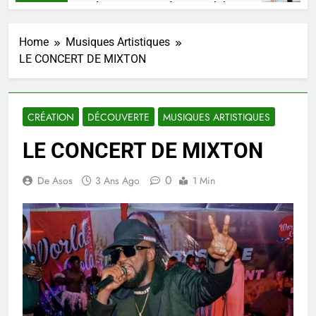
SHAARKO, un talent, une pensée congolaise.
2 Semaines Ago
Home
Musiques Artistiques
LE CONCERT DE MIXTON
CRÉATION
DÉCOUVERTE
MUSIQUES ARTISTIQUES
LE CONCERT DE MIXTON
0
De Asos
3 Ans Ago
1 Min