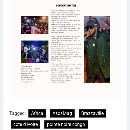
Tagged:
Africa
AsosMag
Brazzaville
cote d'ivoire
pointe noire congo