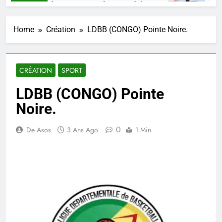
ARKO, un talent, une pensée congolaise.
Mik
maines Ago
4 Se
Home
Création
LDBB (CONGO) Pointe Noire.
CRÉATION
SPORT
LDBB (CONGO) Pointe
Noire.
0
De Asos
3 Ans Ago
1 Min