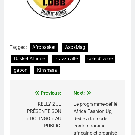
Tagged:
Afrobasket
AsosMag
Basket Afrique
Brazzaville
cote d'ivoire
gabon
Kinshasa
Previous:
Next:
Navigation
de
KELLY ZUL
Le programme-défilé
PRÉSENTE SON
Africa Fashion Up,
l’article
« BOLINGO » AU
dédié à la mode
PUBLIC.
contemporaine
africaine et organisé