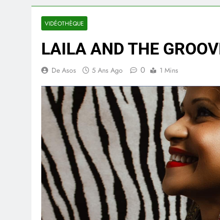
VIDÉOTHÈQUE
LAILA AND THE GROOV
0
De Asos
5 Ans Ago
1 Mins