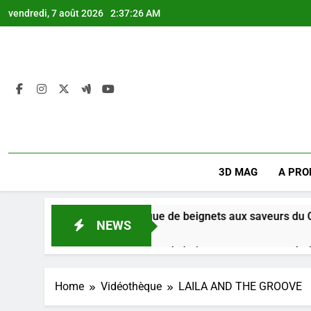
Skip
vendredi, 7 août 2026
2:37:26 AM
to
content
3D MAG
A PRO
ikate + : Une boutique de beignets aux saveurs du Congo.
NEWS
 Semaines Ago
ikate + : Une boutique de beignets aux saveurs du Congo.
 Semaines Ago
Home
Vidéothèque
LAILA AND THE GROOVE