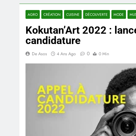
AGRO
CRÉATION
CUISINE
DÉCOUVERTE
MODE
MUS
Kokutan’Art 2022 : lanc
candidature
0
De Asos
4 Ans Ago
0 Min