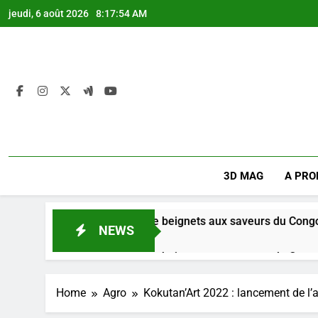
Skip
jeudi, 6 août 2026
8:17:54 AM
to
content
3D MAG
A PRO
e + : Une boutique de beignets aux saveurs du Congo.
NEWS
nes Ago
e + : Une boutique de beignets aux saveurs du Congo.
nes Ago
Home
Agro
Kokutan’Art 2022 : lancement de l’