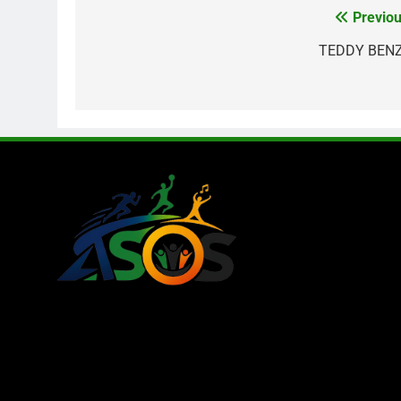
Previou
Navigation
de
TEDDY BEN
l’article
LE MAG DE ASOS