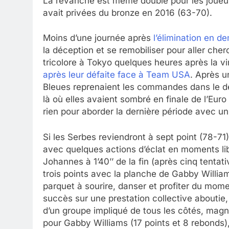
La revanche est même double pour les joueuses
avait privées du bronze en 2016 (63-70).
Moins d’une journée après
l’élimination en d
la déception et se remobiliser pour aller che
tricolore à Tokyo quelques heures après la 
après leur défaite face à Team USA
. Après u
Bleues reprenaient les commandes dans le de
là où elles avaient sombré en finale de l’Euro
rien pour aborder la dernière période avec u
Si les Serbes reviendront à sept point (78-71)
avec quelques actions d’éclat en moments lib
Johannes à 1’40’’ de la fin (après cinq tentat
trois points avec la planche de Gabby Willi
parquet à sourire, danser et profiter du momen
succès sur une prestation collective aboutie,
d’un groupe impliqué de tous les côtés, magn
pour Gabby Williams (17 points et 8 rebonds