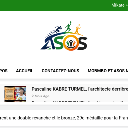
Mikate +
Shekinah Nanour Tchilendo : « Le
Pascaline KABRE TURMEL, l’a
Mikate +
Shekinah Nanour Tchilendo : « Le
Pascaline KABRE TURMEL, l’a
LE MAG DE AS
Site Culturel Africain
POS
ACCUEIL
CONTACTEZ-NOUS
MOBMBO ET ASOS 
Pascaline KABRE TURMEL, l’architecte derrière le Carrousel int
2 Mois Ago
Pascaline KABRE TURMEL, l’architecte derrière le Carrousel int
2 Mois Ago
rent une double revanche et le bronze, 29e médaille pour la Fra