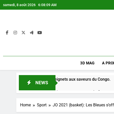
Skip
samedi, 8 août 2026
6:08:10 AM
to
content
3D MAG
A PRO
 boutique de beignets aux saveurs du Congo.
NEWS
 boutique de beignets aux saveurs du Congo.
Home
Sport
JO 2021 (basket): Les Bleues s’off