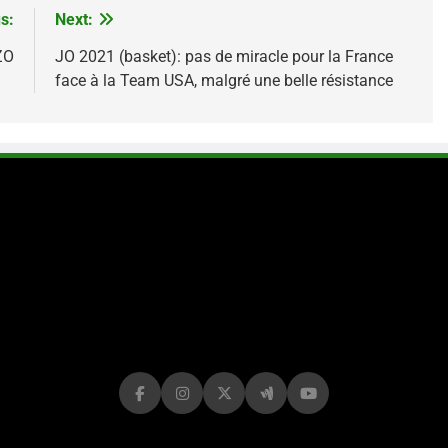
s:
Next:
ZO
JO 2021 (basket): pas de miracle pour la France
face à la Team USA, malgré une belle résistance