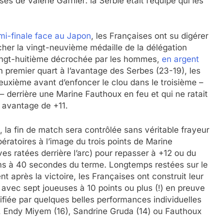
 de Valérie Garnier: la Serbie était l’équipe qui les
emi-finale face au Japon
, les Françaises ont su digérer
rcher la vingt-neuvième médaille de la délégation
vingt-huitième décrochée par les hommes,
en argent
n premier quart à l’avantage des Serbes (23-19), les
uxième avant d’enfoncer le clou dans le troisième –
 – derrière une Marine Fauthoux en feu et qui ne ratait
n avantage de +11.
, la fin de match sera contrôlée sans véritable frayeur
ératoires à l’image du trois points de Marine
ives ratées derrière l’arc) pour repasser à +12 ou du
ams à 40 secondes du terme. Longtemps restées sur le
t après la victoire, les Françaises ont construit leur
 avec sept joueuses à 10 points ou plus (!) en preuve
ifiée par quelques belles performances individuelles
), Endy Miyem (16), Sandrine Gruda (14) ou Fauthoux