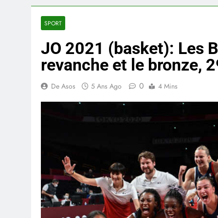
SPORT
JO 2021 (basket): Les B
revanche et le bronze, 2
0
De Asos
5 Ans Ago
4 Mins