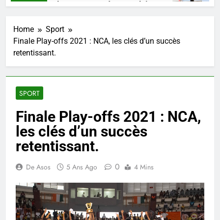
AARKO, un talent, une pensée congolaise.
Mi
emaines Ago
4 S
Home
Sport
Finale Play-offs 2021 : NCA, les clés d’un succès
retentissant.
SPORT
Finale Play-offs 2021 : NCA,
les clés d’un succès
retentissant.
0
De Asos
5 Ans Ago
4 Mins