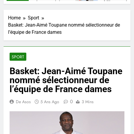
lent, une pensée congolaise.
Mikate + : Une 
4 Semaines Ago
Home
Sport
Basket: Jean-Aimé Toupane nommé sélectionneur de
l’équipe de France dames
SPORT
Basket: Jean-Aimé Toupane
nommé sélectionneur de
l’équipe de France dames
0
De Asos
5 Ans Ago
3 Mins