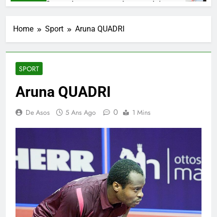
SHAARKO, un talent, une pensée congolaise.
3 Semaines Ago
Home
Sport
Aruna QUADRI
SPORT
Aruna QUADRI
0
De Asos
5 Ans Ago
1 Mins