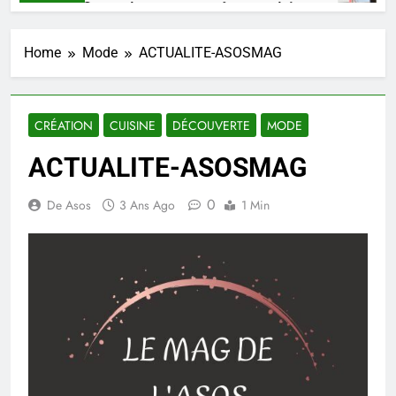
SHAARKO, un talent, une pensée congolaise.
2 Semaines Ago
Home
Mode
ACTUALITE-ASOSMAG
CRÉATION
CUISINE
DÉCOUVERTE
MODE
ACTUALITE-ASOSMAG
0
De Asos
3 Ans Ago
1 Min