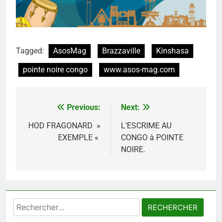
Tagged:
AsosMag
Brazzaville
Kinshasa
pointe noire congo
www.asos-mag.com
Previous:
Next:
Navigation
de
HOD FRAGONARD »
L’ESCRIME AU
EXEMPLE «
CONGO à POINTE
l’article
NOIRE.
Rechercher :