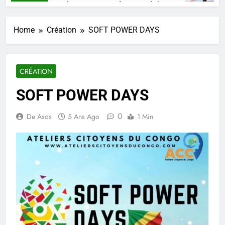
SHAARKO, un talent, une pensée congolaise.
3 Semaines Ago
Home
Création
SOFT POWER DAYS
CRÉATION
SOFT POWER DAYS
0
De Asos
5 Ans Ago
1 Min