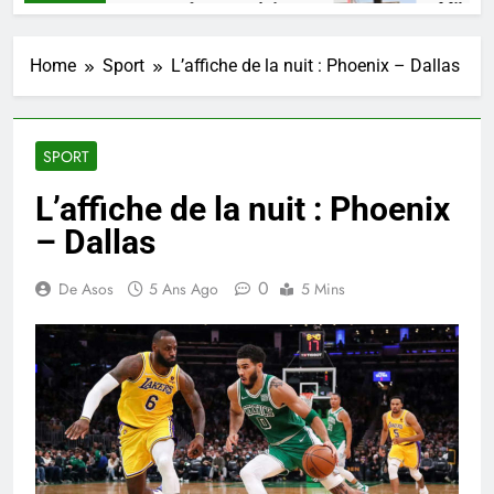
 un talent, une pensée congolaise.
Mikate + 
 Ago
4 Semaines
Home
Sport
L’affiche de la nuit : Phoenix – Dallas
SPORT
L’affiche de la nuit : Phoenix
– Dallas
0
De Asos
5 Ans Ago
5 Mins