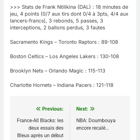
>>> Stats de Frank Ntilikina (DAL) : 18 minutes de
jeu, 4 points (0/7 aux tirs dont 0/4 à 3pts, 4/4 aux
lancers-francs), 3 rebonds, 5 passes, 3
interceptions, 2 ballons perdus, 3 fautes
Sacramento Kings – Toronto Raptors : 89-108
Boston Celtics – Los Angeles Lakers : 130-108
Brooklyn Nets – Orlando Magic : 115-113
Charlotte Hornets – Indiana Pacers : 121-118
Previous:
Next:
Navigation
de
France-All Blacks: les
NBA: Doumbouya
deux essais des
encore recalé…
l’article
Bleus après un début