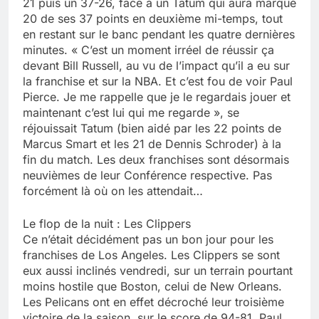
21 puis un 37-26, face à un Tatum qui aura marqué
20 de ses 37 points en deuxième mi-temps, tout
en restant sur le banc pendant les quatre dernières
minutes. « C’est un moment irréel de réussir ça
devant Bill Russell, au vu de l’impact qu’il a eu sur
la franchise et sur la NBA. Et c’est fou de voir Paul
Pierce. Je me rappelle que je le regardais jouer et
maintenant c’est lui qui me regarde », se
réjouissait Tatum (bien aidé par les 22 points de
Marcus Smart et les 21 de Dennis Schroder) à la
fin du match. Les deux franchises sont désormais
neuvièmes de leur Conférence respective. Pas
forcément là où on les attendait…
Le flop de la nuit : Les Clippers
Ce n’était décidément pas un bon jour pour les
franchises de Los Angeles. Les Clippers se sont
eux aussi inclinés vendredi, sur un terrain pourtant
moins hostile que Boston, celui de New Orleans.
Les Pelicans ont en effet décroché leur troisième
victoire de la saison, sur le score de 94-81. Paul