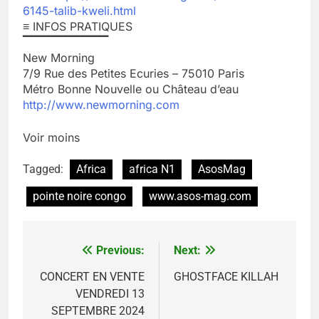
6145-talib-kweli.html
≡ INFOS PRATIQUES
▔▔▔▔▔▔▔▔▔▔
New Morning
7/9 Rue des Petites Ecuries – 75010 Paris
Métro Bonne Nouvelle ou Château d’eau
http://www.newmorning.com
Voir moins
Tagged:
Africa
africa N1
AsosMag
pointe noire congo
www.asos-mag.com
Previous:
Next:
Navigation
de
CONCERT EN VENTE
GHOSTFACE KILLAH
VENDREDI 13
l’article
SEPTEMBRE 2024