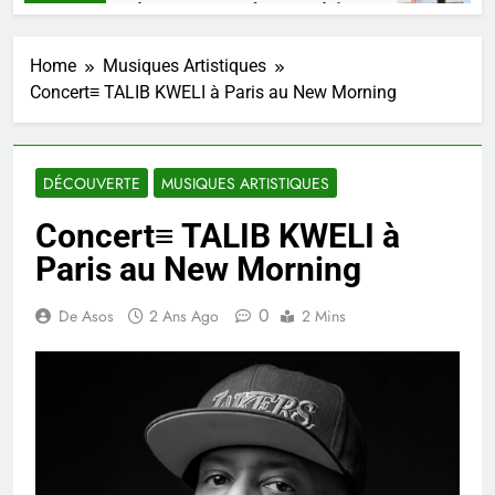
SHAARKO, un talent, une pensée congolaise.
3 Semaines Ago
Home
Musiques Artistiques
Concert≡ TALIB KWELI à Paris au New Morning
DÉCOUVERTE
MUSIQUES ARTISTIQUES
Concert≡ TALIB KWELI à
Paris au New Morning
0
De Asos
2 Ans Ago
2 Mins