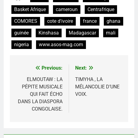
Basket Afrique
cameroun
Centrafrique
COMORES
cote d'ivoire
france
ghana
guinée
Kinshasa
Madagascar
mali
nigeria
www.asos-mag.com
Previous:
Next:
Navigation
de
ELMOUTAW : LA
TIMYHA , LA
PÉPITE MUSICALE
MÉLANCOLIE D’UNE
l’article
QUI FAIT ÉCHO
VOIX.
DANS LA DIASPORA
CONGOLAISE.