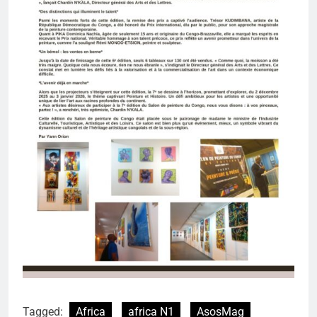
Tagged:
Africa
africa N1
AsosMag