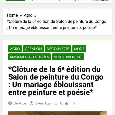
SHAARKO, un talent, une pensée congolaise.
M
 Semaines Ago
3
Home
Agro
*Clôture de la 6ᵉ édition du Salon de peinture du Congo
: Un mariage éblouissant entre peinture et poésie*
AGRO
CRÉATION
DÉCOUVERTE
MODE
MUSIQUES ARTISTIQUES
VENTE PRODUITS
*Clôture de la 6ᵉ édition du
Salon de peinture du Congo
: Un mariage éblouissant
entre peinture et poésie*
0
De Asos
2 Ans Ago
1 Min