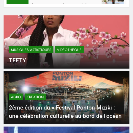
KO, un talent, une pensée congolaise.
Mikat
ines Ago
4 Sema
MUSIQUES ARTISTIQUES
VIDÉOTHÈQUE
TEETY
AGRO
CRÉATION
2ème édition du « Festival Ponton Miziki :
une célébration culturelle au bord de l’océan